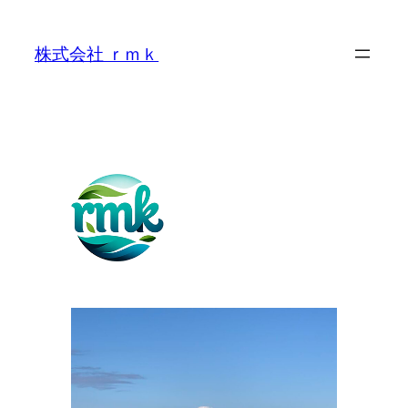
内
容
株式会社 ｒｍｋ
を
ス
キ
ッ
プ