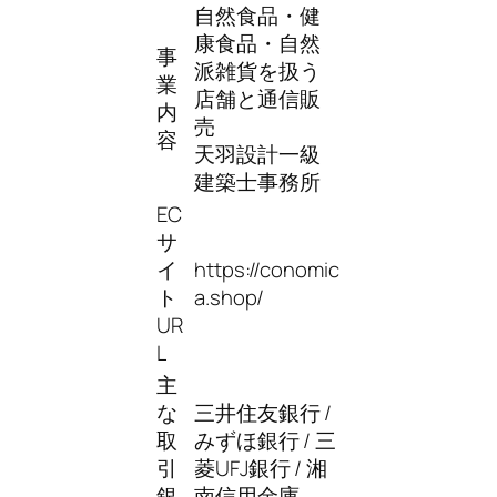
自然食品・健
康食品・自然
事
派雑貨を扱う
業
店舗と通信販
内
売
容
天羽設計一級
建築士事務所
EC
サ
イ
https://conomic
ト
a.shop/
UR
L
主
な
三井住友銀行 /
取
みずほ銀行 / 三
引
菱UFJ銀行 / 湘
銀
南信用金庫