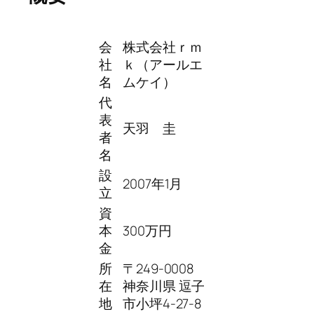
会
株式会社ｒｍ
社
ｋ（アールエ
名
ムケイ）
代
表
天羽 圭
者
名
設
2007年1月
立
資
本
300万円
金
所
〒249-0008
在
神奈川県 逗子
地
市小坪4-27-8